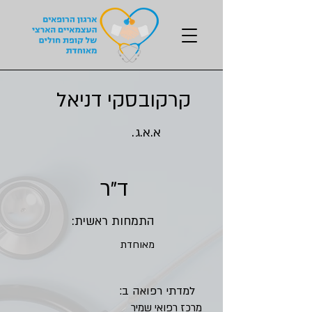
קרקובסקי דניאל
א.א.ג.
ד"ר
התמחות ראשית:
מאוחדת
למדתי רפואה ב:
מרכז רפואי שמיר