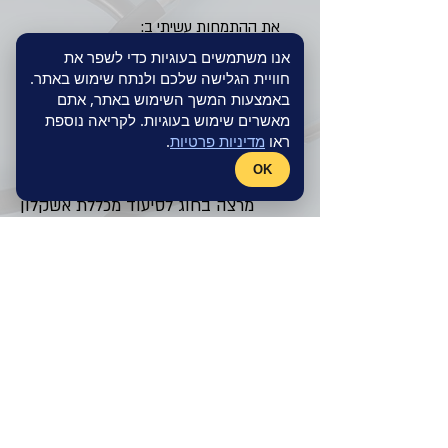
את ההתמחות עשיתי ב:
אנו משתמשים בעוגיות כדי לשפר את
רקע אקדמי
חוויית הגלישה שלכם ולנתח שימוש באתר.
באמצעות המשך השימוש באתר, אתם
מדריך בפקולטה למדעי בריאות
מאשרים שימוש בעוגיות. לקריאה נוספת
אוניברסיטת בן גוריון ב״ש
ראו
מדיניות פרטיות
.
מרצה בחוג הפרעות תקשורת מכללת
OK
אחווה
מרצה בחוג לסיעוד מכללת אשקלון
תחומי עניין מקצועיים
מחלות אוזניים
הפרעות שיווי משקל
תקנון הארגון
© 2024-2026 כל הזכויות שמורות ועד
הרופאים העצמאיים קופ"ח מאוחדת |
מדיניות פרטיות