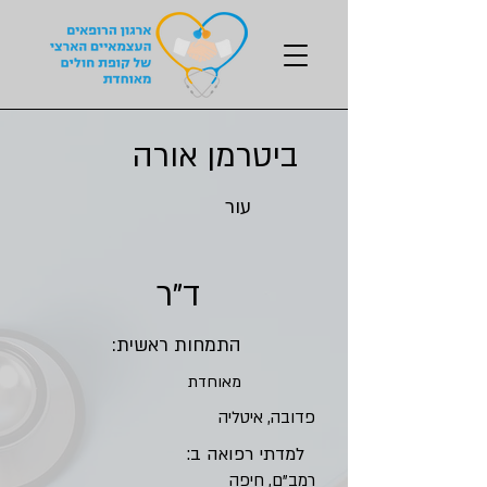
ביטרמן אורה
עור
ד"ר
התמחות ראשית:
מאוחדת
פדובה, איטליה
למדתי רפואה ב:
רמב"ם, חיפה