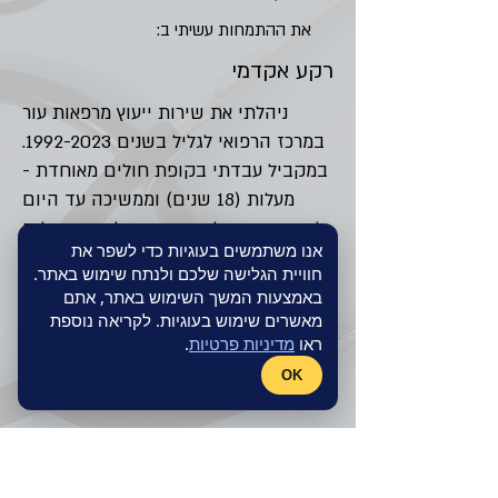
את ההתמחות עשיתי ב:
רקע אקדמי
ניהלתי את שירות ייעוץ מרפאות עור
במרכז הרפואי לגליל בשנים
1992-2023
.
במקביל עבדתי בקופת חולים מאוחדת -
מעלות (18 שנים) וממשיכה עד היום
לשרת את אוכלוסית האזור לקופת חולים
אנו משתמשים בעוגיות כדי לשפר את
מאוחדת ומכבי במרפאתי העצמאית
חוויית הגלישה שלכם ולנתח שימוש באתר.
ברחוב הרצל 70 נהריה.
באמצעות המשך השימוש באתר, אתם
מאשרים שימוש בעוגיות. לקריאה נוספת
תחומי עניין מקצועיים
ראו
מדיניות פרטיות
.
רפואת עור ומין, אסטטיקה, מחלות עור
OK
גנטיות.
המרפאה ברחוב הרצל 70, נהריה
טלפון:
04-9925830
. תורים רק לפי