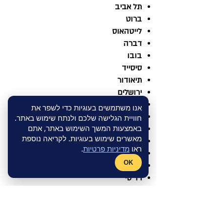
תל אביב
ברוט
לייטהאוס
דברה
בובו
סיסייד
תיאודור
ירושלים
מחנה יהודה
אנו משתמשים בעוגיות כדי לשפר את
ווילה במושבה
חוויית הגלישה שלכם ולנתח שימוש באתר.
באמצעות המשך השימוש באתר, אתם
ווילה בראון
מאשרים שימוש בעוגיות. לקריאה נוספת
אילת
ראו
מדיניות פרטיות
.
בראון אילת
OK
לייטהאוס
רד סי
קוד ההטבה: DOCTORG